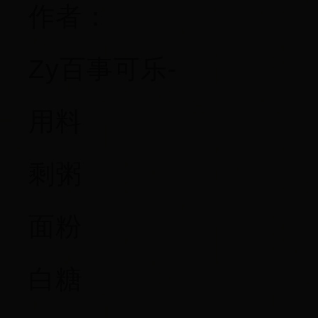
作者：
Zy百事可乐-
用料
剩粥
面粉
白糖