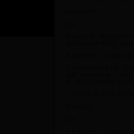
Facebook專頁
按此
試完泰式按摩，想飛去泰國再放鬆
感受最正宗的泰式按摩！去吉隆
旺角按摩2023｜3. 鈴.靜心足
日系裝潢按摩店出名舒服，店內
按摩，純天然中藥成分，有助排
要，徹底放鬆身體深處。最平$
（圖片來源：鈴.靜心足浴官方
鈴.靜心足浴
地址
旺角窩打老道31-39A號翠園大