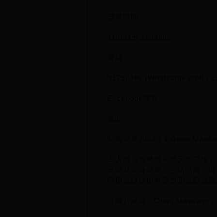
營業時間
11:00am-11:00pm
電話
91797488 (Whatsapp/ call) / 
Facebook專頁
按此
旺角按摩2023｜4.Omm Massa
主人想去按摩鬆一鬆又想帶埋毛孩
足部及全身按摩，包括熱敷、磁
同朋友靜靜地有個空間放鬆就最
（圖片來源：Omm Massage 