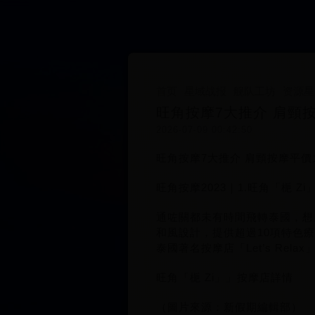
首页
星域战报
舰队工坊
资源星
旺角按摩7大推介 肩頸
2026-07-09 00:42:50
旺角按摩7大推介 肩頸按摩平
旺角按摩2023｜1.旺角「梔 Zi」
通咗關都未有時間飛轉泰國，想
和風設計，提供超過10項特色
泰國著名按摩店「Let’s Rela
旺角「梔 Zi」」按摩店詳情
（圖片來源：新假期編輯部）