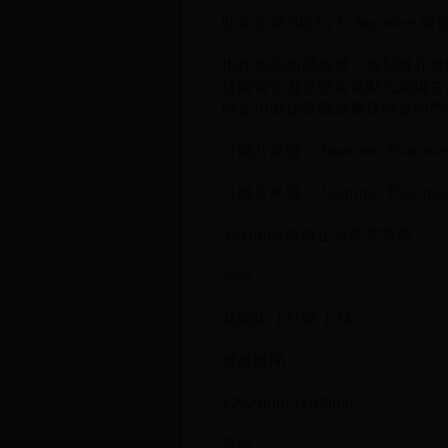
旺角按摩2023｜5.Jasmin
掛住泰式指壓按摩，特別推介嚟
技師每位都有豐富被動式瑜珈古
唔多但都係泰國按摩店內最熱門
（圖片來源：Jasmine Thai m
（圖片來源：Jasmine Thai m
Jasmine緣份正宗泰式按摩
地址
花園街 171號 1 樓
營業時間
12:00pm-11:00pm
電話