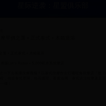
星际逆袭：星盟俱乐部
图
按摩平價之選＋正式泰式＋木箱蒸浴
價之選＋正式泰式＋木箱蒸浴
港版Let’s Relax＋5,000呎木系按摩店
止一下去泰國按摩嘅癮？以泰式按摩作主打嘅旺角按摩店「梔 Z
療程，包括泰式草球、熱石護理、香薰油燭、泰式古法按摩及足
x」一樣！