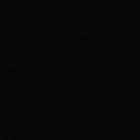
？不妨也考慮馬來西亞吉隆坡！大型泰式按摩連鎖店Thai Mas
坡按摩之外，都不妨去吉隆坡旅行。想知去吉隆坡有什麼必去景
浴 和式裝潢+自家製精油按摩
以和式格局為主，猶如置身日本旅館！店內提供不同部分及全身
毒去水腫，仲有護膚功效，按摩包埋護膚體驗！仲有岩鹽及熱石
148就可以鬆一鬆，價錢相當親民，放工同朋友齊齊歎！
圖片）
廈3號地舖