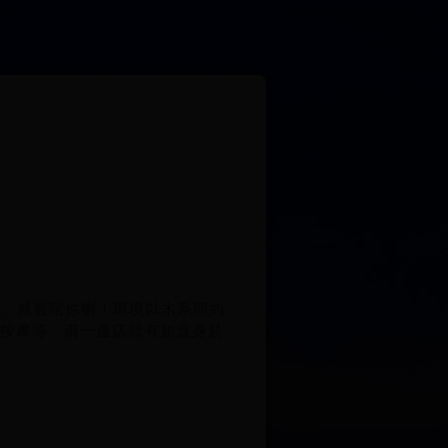
i」就最啱你喇！環境以木系簡約
部按摩等，甫一進店就有如置身於