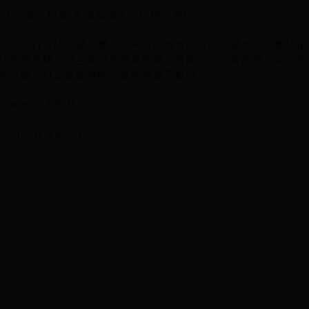
e 緣份正宗泰式按摩 承傳泰國古法指壓按摩技術
呢間主打古法指壓按摩店！來自臥佛寺的古式指壓泰式按摩技術
法指壓經驗，結合瑜珈姿勢及按摩，有助消除全身疲勞。店內提
常見嘅，好似真係飛咗去泰國按摩店歎咁！
assage 官方圖片）
assage 官方圖片）