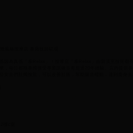
 芭提雅風格按摩店 泰藉技師駐場
因為真係「泰Relax」！按摩店「泰Relax」由裝潢至技術
摩，每位都喺泰國接受專業訓練並有超過20年經驗。店內提供
位女士們肚燭按肚，可以改善肚脹，幫助腸道蠕動，達到瘦身去
片）
2樓c室