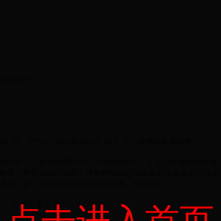
23108800
ge 放 · 空Pet-Friendly純白足浴店 古法按摩放鬆腰頸椎
出街，不如去呢間Pet-Friendly按摩店！全店以白色簡約
療等，仲有古法坐骨療，俾初體驗或想深度放鬆嘅朋友有唔同選擇
適合不過！店內有時會推出特別優惠，非常扺玩！
放 · 空 官方圖片）
点击进入首页