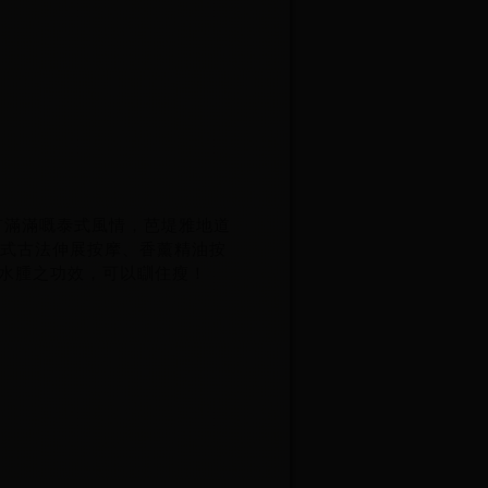
都有滿滿嘅泰式風情，芭堤雅地道
泰式古法伸展按摩、香薰精油按
水腫之功效，可以瞓住瘦！