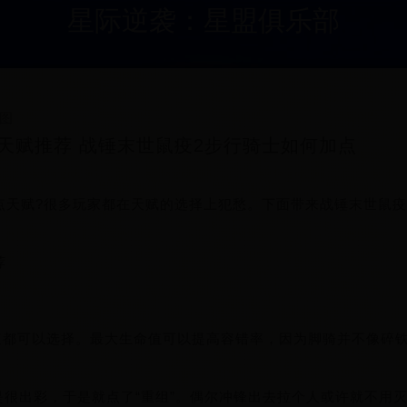
星际逆袭：星盟俱乐部
图
天赋推荐 战锤末世鼠疫2步行骑士如何加点
点天赋?很多玩家都在天赋的选择上犯愁。下面带来战锤末世鼠疫
荐
%攻速都可以选择。最大生命值可以提高容错率，因为脚骑并不像碎
不是很出彩，于是就点了“重组”。偶尔冲锋出去拉个人或许就不用