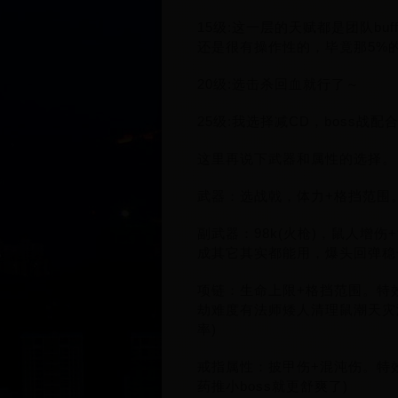
15级:这一层的天赋都是团队b
还是很有操作性的，毕竟那5%
20级:选击杀回血就行了～
25级:我选择减CD，boss战
这里再说下武器和属性的选择。
武器：选战戟，体力+格挡范围
副武器：98k(火枪)，鼠人增
成其它其实都能用，爆头回弹稳
项链：生命上限+格挡范围。特
劫难度有法师矮人清理鼠潮天灾
率)
戒指属性：披甲伤+混沌伤。特
药推小boss就更舒爽了)