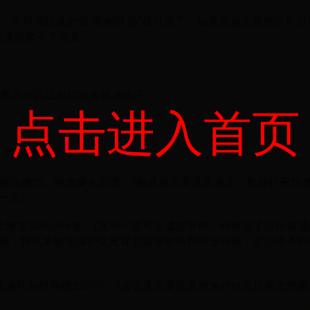
uff，平时混快速的话“防御阵型”就可以了。如果是基友队的话可
的减伤救不了脆皮～
配合紫药可以让后排快速解决战斗。
点击进入首页
。特效格挡增伤。
伤+混沌增伤。特效爆头回弹。(副武器主要是要保证一枪能打死
一点)
效增加30%治疗量。(其中一项可改成披甲伤。特效选了治疗量
潮，脚气多数在保护队友背后清理散怪和狙击特感，在少击杀的
效选药剂时间增加50%。(这么洗主要还是增加对付混沌勇士的