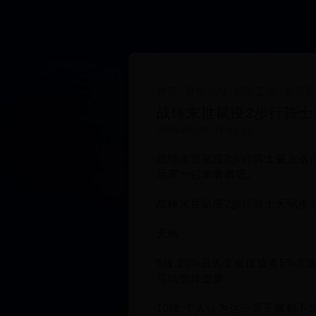
首页
星域战报
舰队工坊
资源星
战锤末世鼠疫2步行骑士
2026-07-09 02:01:15
战锤末世鼠疫2步行骑士要怎么
玩家一起来看看吧。
战锤末世鼠疫2步行骑士天赋推
天赋：
5级:25%最大生命值或者5
可以选择血量。
10级:个人认为这一层天赋都