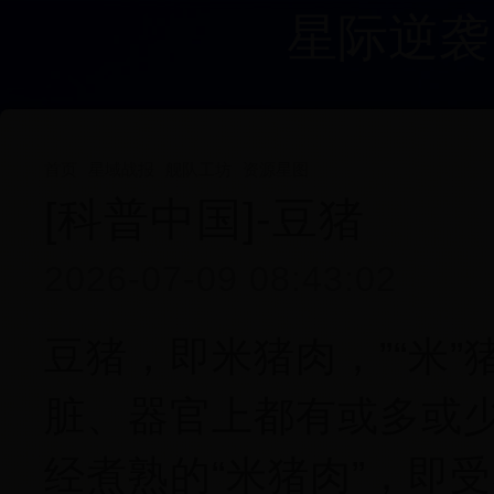
星际逆袭
首页
星域战报
舰队工坊
资源星图
[科普中国]-豆猪
2026-07-09 08:43:02
豆猪，即米猪肉，”“米
脏、器官上都有或多或
经煮熟的“米猪肉”，即