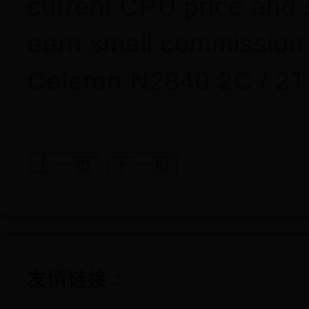
current CPU price and 
earn small commission a
Celeron N2840 2C / 2T
上一页
下一页
友情链接：