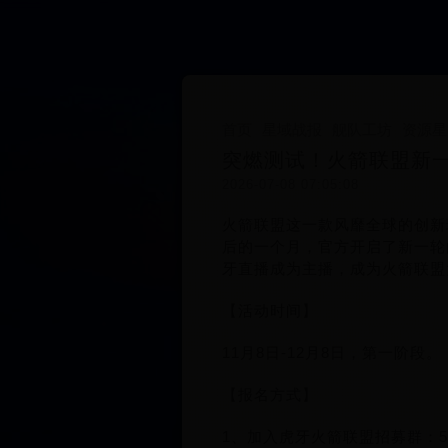
首页
星域战报
舰队工坊
资源星
突燃测试！火箭联盟新
2026-07-08 07:05:08
火箭联盟这一款风靡全球的创新
后的一个月，官方开启了新一轮
牙直播成为主播，成为火箭联盟
【活动时间】
11月8日-12月8日，第一阶段。
【报名方式】
1、加入虎牙火箭联盟招募群：583