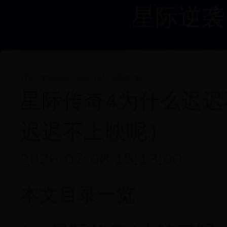
星际逆袭
首页
星域战报
舰队工坊
资源星图
星际传奇4为什么迟迟
迟迟不上映呢）
2026-07-08 15:13:00
本文目录一览