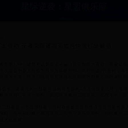
星际逆袭：星盟俱乐部
图
出被动 王者荣耀诸葛亮如何快速打出被动
者荣耀》中，诸葛亮以其高法术输出和控制能力著称，而被动技能
用技能命中敌人时会为其添加谋略刻印，当刻印达到5层时，会
成法术伤害，快速打出被动意味着在短时间内积累足够的谋略刻
准命中：诸葛亮的一技能可以向呈扇面的3个方位发射法球，每
枚法球都打中同一目标，从而快速叠加三层被动，在战斗中，要
的二技能是一个位移技能，同时在起始位置和终点位置都能对敌
缘时，命中可以叠加两层被动；若指示器压住目标，则能叠加三
最大化伤害。