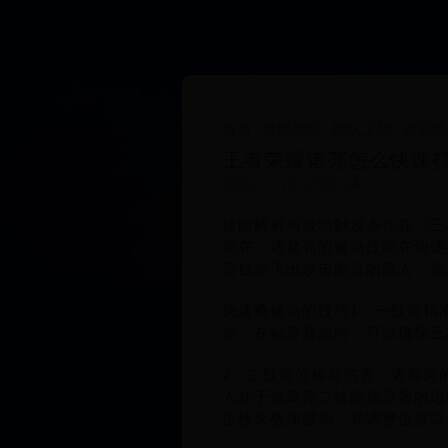
首页
星域战报
舰队工坊
资源星
王者荣耀诸亮怎么快速打
2025-10-12 04:55:14
技能解析与被动触发条件在《王
所在，诸葛亮的被动技能在他使
后自动飞出攻击附近的敌人，造
快速叠被动的技巧1、一技能精
动，在贴身释放时，可以确保三
2、二技能位移与伤害：诸葛亮
人处于诸葛亮二技能指示器的边
位移来叠加被动，并调整位置以